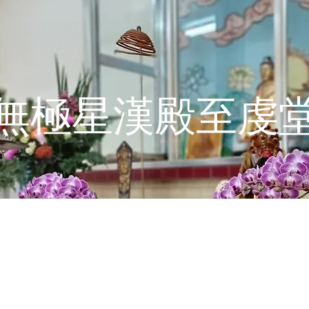
無極星漢殿至虔