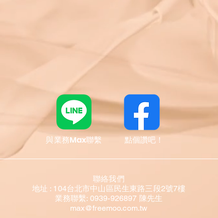
​與業務Max聯繫
點個讚吧！
聯絡我們
地址 : 104台北市中山區民生東路三段2號7樓
業務聯繫: 0939-926897 陳先生
max@freemoo.com.tw